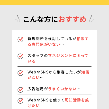
こんな方に
おすすめ
新規開所を検討しているが
相談す
る専門家がいない
…
スタッフの
マネジメントに困って
いる
…
WebやSNSから集客したいが
知識
がない
…
広告運用が
うまくいかない
…
WebやSNSを使って
周知活動を拡
げたい